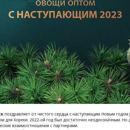
ск
поздравляет от чистого сердца с наступающим Новым годом 
ом для Хореки. 2022-ой год был достаточно неоднозначным. Но 
еские взаимоотношения с партнерами.